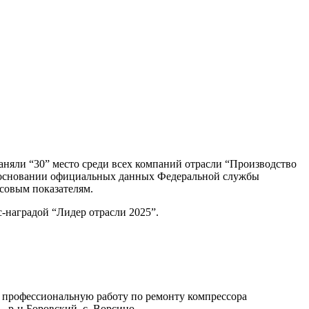
няли “30” место среди всех компаний отрасли “Производство
а основании официальных данных Федеральной службы
совым показателям.
-наградой “Лидер отрасли 2025”.
рофессиональную работу по ремонту компрессора
, р-н Боровский, с. Ворсино.