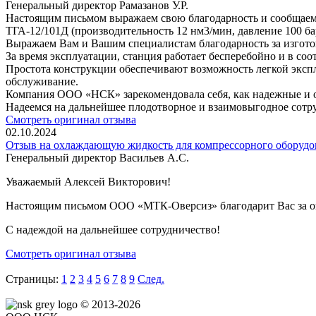
Генеральный директор Рамазанов У.Р.
Настоящим письмом выражаем свою благодарность и сообща
ТГА-12/101Д (производительность 12 нм3/мин, давление 100 ба
Выражаем Вам и Вашим специалистам благодарность за изготов
За время эксплуатации, станция работает бесперебойно и в со
Простота конструкции обеспечивают возможность легкой эксп
обслуживание.
Компания ООО «НСК» зарекомендовала себя, как надежные и 
Надеемся на дальнейшее плодотворное и взаимовыгодное сотр
Смотреть оригинал отзыва
02.10.2024
Отзыв на охлаждающую жидкость для компрессорного обору
Генеральный директор Васильев А.С.
Уважаемый Алексей Викторович!
Настоящим письмом ООО «МТК-Оверсиз» благодарит Вас за оп
С надеждой на дальнейшее сотрудничество!
Смотреть оригинал отзыва
Страницы:
1
2
3
4
5
6
7
8
9
След.
© 2013-2026