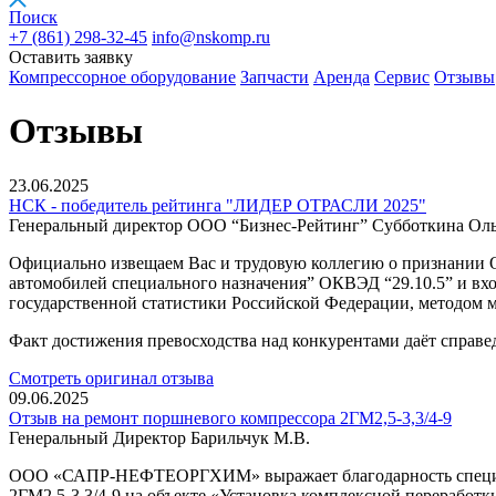
Поиск
+7 (861)
298-32-45
info@nskomp.ru
Оставить заявку
Компрессорное оборудование
Запчасти
Аренда
Сервис
Отзывы
Отзывы
23.06.2025
НСК - победитель рейтинга "ЛИДЕР ОТРАСЛИ 2025"
Генеральный директор ООО “Бизнес-Рейтинг” Субботкина Оль
Официально извещаем Вас и трудовую коллегию о признании О
автомобилей специального назначения” ОКВЭД “29.10.5” и в
государственной статистики Российской Федерации, методом м
Факт достижения превосходства над конкурентами даёт справе
Смотреть оригинал отзыва
09.06.2025
Отзыв на ремонт поршневого компрессора 2ГМ2,5-3,3/4-9
Генеральный Директор Барильчук М.В.
ООО «САПР-НЕФТЕОРГХИМ» выражает благодарность специали
2ГМ2,5-3,3/4-9 на объекте «Установка комплексной переработк