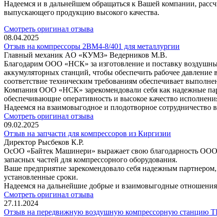
Надеемся и в дальнейшем обращаться к Вашей компании, расс
выпускающего продукцию высокого качества.
Смотреть оригинал отзыва
08.04.2025
Отзыв на компрессоры 2ВМ4-8/401 для металлургии
Главный механик AO «КУМЗ» Ведерников М.В.
Благодарим ООО «НСК» за изготовление и поставку воздушных
аккумуляторных станций, чтобы обеспечить рабочее давление в
соответствие техническим требованиям обеспечивает выполнен
Компания ООО «НСК» зарекомендовали себя как надежные парт
обеспечивающие оперативность и высокое качество исполнени
Надеемся на взаимовыгодное и плодотворное сотрудничество 
Смотреть оригинал отзыва
09.02.2025
Отзыв на запчасти для компрессоров из Киргизии
Директор Рысбеков К.Р.
ОсОО «Байтек Машинери» выражает свою благодарность ООО «
запасных частей для компрессорного оборудования.
Ваше предприятие зарекомендовало себя надежным партнером,
установленные сроки.
Надеемся на дальнейшие добрые и взаимовыгодные отношения
Смотреть оригинал отзыва
27.11.2024
Отзыв на передвижную воздушную компрессорную станцию ТГ