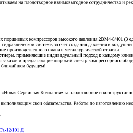
читываем на плодотворное взаимовыгодное сотрудничество и р
 поршневых компрессоров высокого давления 2BM4-8/401 (3 ед.
 гидравлической системе, за счёт создания давления в воздушных
ие производственного плана в металлургической отрасли.
неры, применяющие индивидуальный подход к каждому клиенту,
я заказов и предлагающие широкий спектр компрессорного обор
в ближайшем будущем!
Новая Сервисная Компания» за плодотворное и конструктивное
 выполняющим свои обязательства. Работы по изготовлению не
.
А-12/101 Д