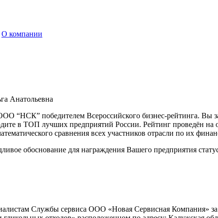
О компании
га Анатольевна
ОО “НСК” победителем Всероссийского бизнес-рейтинга. Вы за
ходите в ТОП лучших предприятий России. Рейтинг проведён н
атематического сравнения всех участников отрасли по их финан
дливое обоснование для награждения Вашего предприятия статус
стам Службы сервиса ООО «Новая Сервисная Компания» за п
и гликольных отходов» расположенном по адресу: Калужская обл.