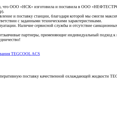
ем, что ООО «НСК» изготовила и поставила в ООО «НЕФТЕСТ
р).
ление и поставку станции, благодаря которой мы смогли макси
ответствии с заданными техническими характеристиками.
луатации. Наличие сервисной службы и отсутствие санкционных
отзывчивые партнеры, применяющие индивидуальный подход к 
удничество!
дования TEGCOOL ACS
еративную поставку качественной охлаждающей жидкости TEGC