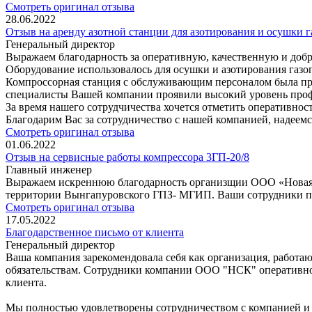
Смотреть оригинал отзыва
28.06.2022
Отзыв на аренду азотной станции для азотирования и осушки 
Генеральный директор
Выражаем благодарность за оперативную, качественную и добр
Оборудование использовалось для осушки и азотирования газоп
Компроссорная станция с обслуживающим персоналом была предо
специалисты Вашей компании проявили высокий уровень профе
За время нашего сотрудчичества хочется отметить оперативнос
Благодарим Вас за сотрудничество с нашей компанией, надеем
Смотреть оригинал отзыва
01.06.2022
Отзыв на сервисные работы компрессора 3ГП-20/8
Главный инженер
Выражаем искреннюю благодарность организщии ООО «Новая С
территории Вынгапуровского ГПЗ- МГИП. Ваши сотрудники пок
Смотреть оригинал отзыва
17.05.2022
Благодарственное письмо от клиента
Генеральный директор
Ваша компания зарекомендовала себя как организация, работа
обязательствам. Сотрудники компании ООО "НСК" оперативно
клиента.
Мы полностью удовлетворены сотрудничеством с компанией и р