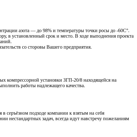
ентрации азота — до 98% и температуры точки росы до -60С°.
ру, в установленный срок и место. В ходе выподнения проекта
аний.
язательств со сторовы Вашего предприятия.
х компрессорной установки ЗГП-20/8 находящейся на
ыполнить работы надлежащего качества.
 в серъёзном подходе компании к взятым на себя
и нестандартных задач, всегда идут навстречу пожеланиям