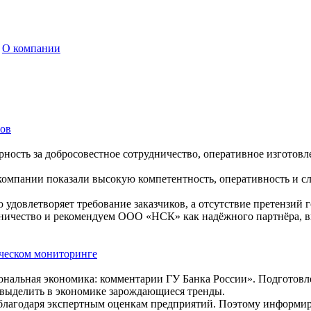
О компании
ров
ность за добросовестное сотрудничество, оперативное изготовл
 компании показали высокую компетентность, оперативность и с
удовлетворяет требование заказчиков, а отсутствие претензий 
дничество и рекомендуем ООО «НСК» как надёжного партнёра, 
ическом мониторинге
иональная экономика: комментарии ГУ Банка России». Подготов
 выделить в экономике зарождающиеся тренды.
 благодаря экспертным оценкам предприятий. Поэтому информир