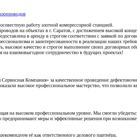
газопроводов
осовестную работу азотной компрессорной станцией.
роводов на объектах в г. Саратов, с достижением высокой конц
ставлена в аренду в строгом соответствии с заявкой по догово
ссионализма и заинтересованности в реализации наших требов
ть, высокое качество и строгое выполнение своих договорных об
ся на взаимовыгодное сотрудничество в будущих проектах!
ервисная Компания» за качественное проведение дефектовочны
азали высокое профессиональное мастерство, что позволило в
ющая на высоком профессиональном уровне. Мы смогли убедиться
 предпринимают меры и эффективные решения при возникновени
екомендуем её как ответственного делового партнёра.