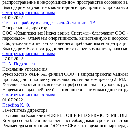
распространение в информационном пространстве особенно в
Благодарим за участие в мониторинге предприятий, проводимо
Смотреть оригинал отзыва
01.09.2022
Отзыв на работу в аренде азотной станции ТГА
Генеральный директор
ООО «Комплексные Инженерные Системы» благоларит ООО «Но
персоналом. Отмечаем оперативность, качественную и доброс
Оборудование отвечает заявленным пребованиям концентрации 
Благодарим Вас за сотрудничество с нашей компанией, надеемс
Смотреть оригинал отзыва
27.07.2022
Н. А. Подкопаев
Начальник управления
Руководство УАВР №1 филиал ООО «Газпром трансгаз Чайковс
производсно и поставку запасных частей на компрессор 2ГМ2,5
Хотелось бы отметить высокий профессиональный уровень рук
Надеемся на дальнейшее благотворное и взнимовыгодное сотр
Смотреть оригинал отзыва
01.07.2022
Перейра К. Ф.
Заместитель директора
Настоящим Компания «ERIELL OILFIELD SERVICES MIDDLE EA
Компрессоры были поставлены в необходимый срок и в настоя
Рекомендуем компанию ООО «НСК» как надежного партнера, а