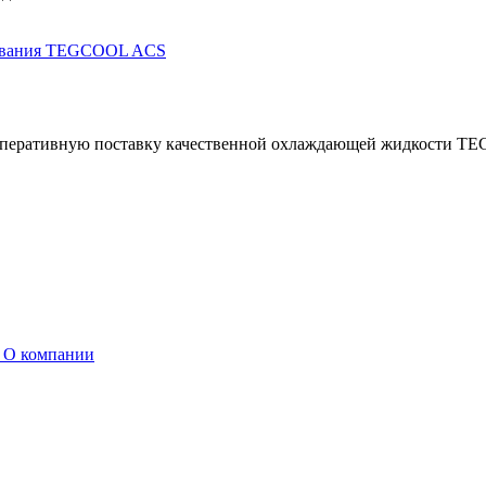
дования TEGCOOL ACS
еративную поставку качественной охлаждающей жидкости TEGC
ы
О компании