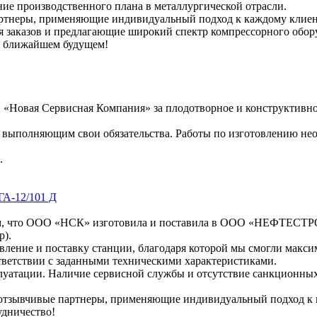
ие производственного плана в металлургической отрасли.
неры, применяющие индивидуальный подход к каждому клиенту,
я заказов и предлагающие широкий спектр компрессорного обор
в ближайшем будущем!
Новая Сервисная Компания» за плодотворное и конструктивное
 выполняющим свои обязательства. Работы по изготовлению не
.
А-12/101 Д
ем, что ООО «НСК» изготовила и поставила в ООО «НЕФТЕСТ
р).
ление и поставку станции, благодаря которой мы смогли макси
ответствии с заданными техническими характеристиками.
луатации. Наличие сервисной службы и отсутствие санкционных
отзывчивые партнеры, применяющие индивидуальный подход к 
удничество!