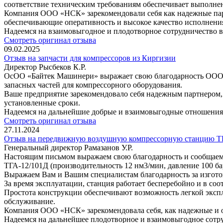
соответствие техническим требованиям обеспечивает выполнен
Компания ООО «НСК» зарекомендовали себя как надежные парт
обеспечивающие оперативность и высокое качество исполнени
Надеемся на взаимовыгодное и плодотворное сотрудничество 
Смотреть оригинал отзыва
09.02.2025
Отзыв на запчасти для компрессоров из Киргизии
Директор Рысбеков К.Р.
ОсОО «Байтек Машинери» выражает свою благодарность ООО «
запасных частей для компрессорного оборудования.
Ваше предприятие зарекомендовало себя надежным партнером,
установленные сроки.
Надеемся на дальнейшие добрые и взаимовыгодные отношения
Смотреть оригинал отзыва
27.11.2024
Отзыв на передвижную воздушную компрессорную станцию ТГ
Генеральный директор Рамазанов У.Р.
Настоящим письмом выражаем свою благодарность и сообща
ТГА-12/101Д (производительность 12 нм3/мин, давление 100 ба
Выражаем Вам и Вашим специалистам благодарность за изготов
За время эксплуатации, станция работает бесперебойно и в со
Простота конструкции обеспечивают возможность легкой эксп
обслуживание.
Компания ООО «НСК» зарекомендовала себя, как надежные и 
Надеемся на дальнейшее плодотворное и взаимовыгодное сотр