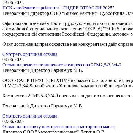
23.06.2025
НСК - победитель рейтинга "ЛИДЕР ОТРАСЛИ 2025"
Генеральный директор ООО “Бизнес-Рейтинг” Субботкина Оль
Официально извещаем Вас и трудовую коллегию о признании О
автомобилей специального назначения” ОКВЭД “29.10.5” и в
государственной статистики Российской Федерации, методом м
Факт достижения превосходства над конкурентами даёт справе
Смотреть оригинал отзыва
09.06.2025
Отзыв на ремонт поршневого компрессора 2ГМ2,5-3,3/4-9
Генеральный Директор Барильчук М.В.
ООО «САПР-НЕФТЕОРГХИМ» выражает благодарность специали
2ГМ2,5-3,3/4-9 на объекте «Установка комплексной переработк
Компрессор 2ГМ2,5-3,3/4-9 очень важен для технологического 
Генеральный Директор Барильчук М.В.
Смотреть оригинал отзыва
02.06.2025
Отзыв на поставку компрессорного и моторного масла
Директор ООО "Автодормашсервис" Деткин О.В.