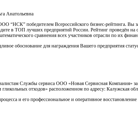
га Анатольевна
ОО “НСК” победителем Всероссийского бизнес-рейтинга. Вы за
ходите в ТОП лучших предприятий России. Рейтинг проведён н
атематического сравнения всех участников отрасли по их финан
дливое обоснование для награждения Вашего предприятия статус
стам Службы сервиса ООО «Новая Сервисная Компания» за п
и гликольных отходов» расположенном по адресу: Калужская обл.
процесса и его профессиональное и оперативное восстановление 