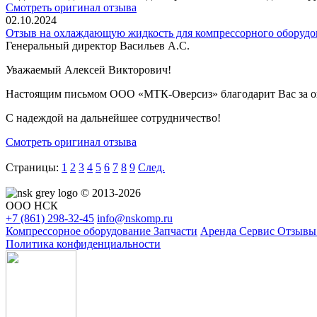
Смотреть оригинал отзыва
02.10.2024
Отзыв на охлаждающую жидкость для компрессорного обору
Генеральный директор Васильев А.С.
Уважаемый Алексей Викторович!
Настоящим письмом ООО «МТК-Оверсиз» благодарит Вас за оп
С надеждой на дальнейшее сотрудничество!
Смотреть оригинал отзыва
Страницы:
1
2
3
4
5
6
7
8
9
След.
© 2013-2026
ООО НСК
+7 (861)
298-32-45
info@nskomp.ru
Компрессорное оборудование
Запчасти
Аренда
Сервис
Отзыв
Политика конфиденциальности