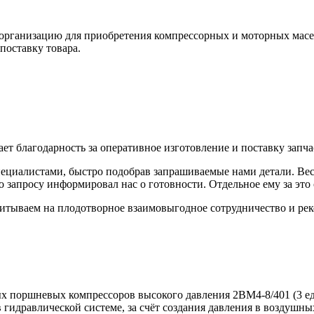
шу организацию для приобретения компрессорных и моторных ма
поставку товара.
годарность за оперативное изготовление и поставку запчас
циалистами, быстро подобрав запрашиваемые нами детали. Весь 
о запросу информировал нас о готовности. Отдельное ему за это
читываем на плодотворное взаимовыгодное сотрудничество и р
 поршневых компрессоров высокого давления 2BM4-8/401 (3 ед.
 гидравлической системе, за счёт создания давления в воздушных