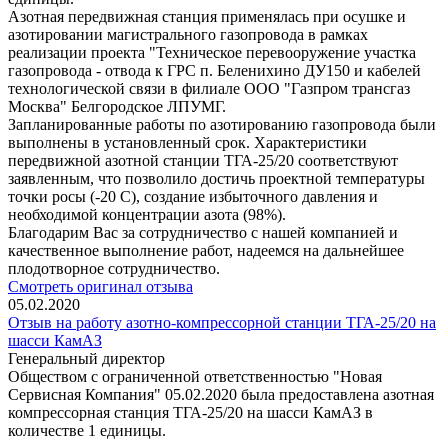
Азотная передвижная станция применялась при осушке и
азотировании магистрального газопровода в рамках
реализации проекта "Техническое перевооружение участка
газопровода - отвода к ГРС п. Беленихино ДУ150 и кабелей
технологической связи в филиале ООО "Газпром трансгаз
Москва" Белгородское ЛПУМГ.
Запланированные работы по азотированию газопровода были
выполнены в установленный срок. Характеристики
передвижной азотной станции ТГА-25/20 соответствуют
заявленным, что позволило достичь проектной температуры
точки росы (-20 С), создание избыточного давления и
необходимой концентрации азота (98%).
Благодарим Вас за сотрудничество с нашей компанией и
качественное выполнение работ, надеемся на дальнейшее
плодотворное сотрудничество.
Смотреть оригинал отзыва
05.02.2020
Отзыв на работу азотно-компрессорной станции ТГА-25/20 на
шасси КамАЗ
Генеральный директор
Обществом с ограниченной ответственностью "Новая
Сервисная Компания" 05.02.2020 была предоставлена азотная
компрессорная станция ТГА-25/20 на шасси КамАЗ в
количестве 1 единицы.