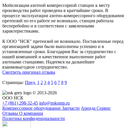
Мобилизация азотной компрессорной станции к месту
производства работ проведена в кратчайшие сроки. В
процессе эксплуатации азотно-компрессорного оборудования
претензий по его работе не возникало, станция работала
бесперебойно и в соответствии с заявленными
характеристиками.
К ООО "НСК" претензий не возникало. Поставленные перед
организацией задачи были выполнены успешно и в
установленные сроки. Благодарим Вас за струдничество с
нашей компанией и качественное выполнение работ
азотными станциями. Надеемся на дальнейшее
взаимовыгодное сотрудничество.
Смотреть оригинал отзыва
Страницы:
Пред.
1
2
3
4
5
6
7
8
9
© 2013-2026
ООО НСК
+7 (861)
298-32-45
info@nskomp.ru
Компрессорное оборудование
Запчасти
Аренда
Сервис
Отзывы
О компании
Политика конфиденциальности