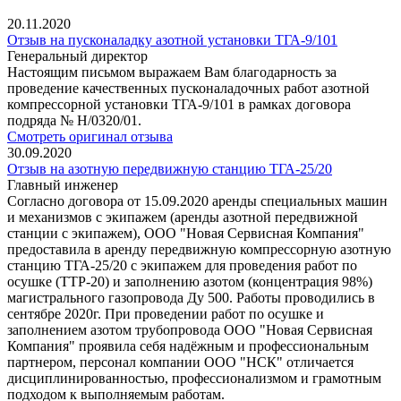
20.11.2020
Отзыв на пусконаладку азотной установки ТГА-9/101
Генеральный директор
Настоящим письмом выражаем Вам благодарность за
проведение качественных пусконаладочных работ азотной
компрессорной установки ТГА-9/101 в рамках договора
подряда № Н/0320/01.
Смотреть оригинал отзыва
30.09.2020
Отзыв на азотную передвижную станцию ТГА-25/20
Главный инженер
Согласно договора от 15.09.2020 аренды специальных машин
и механизмов с экипажем (аренды азотной передвижной
станции с экипажем), ООО "Новая Сервисная Компания"
предоставила в аренду передвижную компрессорную азотную
станцию ТГА-25/20 с экипажем для проведения работ по
осушке (ТТР-20) и заполнению азотом (концентрация 98%)
магистрального газопровода Ду 500. Работы проводились в
сентябре 2020г. При проведении работ по осушке и
заполнением азотом трубопровода ООО "Новая Сервисная
Компания" проявила себя надёжным и профессиональным
партнером, персонал компании ООО "НСК" отличается
дисциплинированностью, профессионализмом и грамотным
подходом к выполняемым работам.