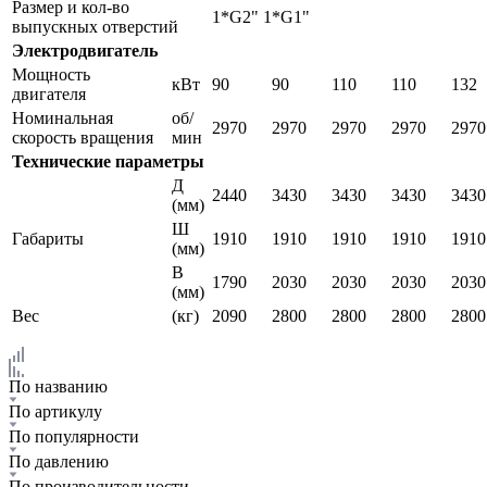
Размер и кол-во
1*G2" 1*G1"
выпускных отверстий
Электродвигатель
Мощность
кВт
90
90
110
110
132
двигателя
Номинальная
об/
2970
2970
2970
2970
2970
скорость вращения
мин
Технические параметры
Д
2440
3430
3430
3430
3430
(мм)
Ш
Габариты
1910
1910
1910
1910
1910
(мм)
В
1790
2030
2030
2030
2030
(мм)
Вес
(кг)
2090
2800
2800
2800
2800
По названию
По артикулу
По популярности
По давлению
По производительности