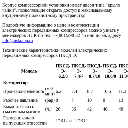
Корпус компрессорной установки имеет двери типа "крыло
чайки", позволяющие открыть доступ к максимальному
внутреннему подкапотному пространству.
Подробную информацию о цене и комплектации
электрических передвижных компрессоров можно узнать у
менеджеров НСК по тел. +7(861)298-32-45 или по эл. адресу
info@nskomp.ru
Технические характеристики моделей электрических
передвижных компрессоров ПКСД-Э:
ПКСД-
ПКСД-
ПКСД-
ПКСД-
ПКС
Модель
Э-
Э-
Э-
Э-
Э
6.2/8
7.4/7
8.7/10
10.6/8
11.3
Компрессор
(м3/
Производительность
6.2
7.4
8.7
10.6
11.3
мин)
Рабочее давление
(бар)
8
7
10
8
13
Емкость бака со
(л.)
26
36
42
48
48
смазочным маслом
Размер и кол-во
1*R1.1/2" 1*R1"
выпускных отверстий