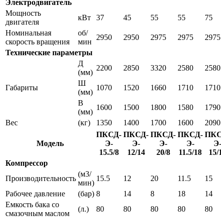
Электродвигатель
Мощность
кВт
37
45
55
55
75
двигателя
Номинальная
об/
2950
2950
2975
2975
2975
скорость вращения
мин
Технические параметры
Д
2200
2850
3320
2580
2580
(мм)
Ш
Габариты
1070
1520
1660
1710
1710
(мм)
В
1600
1500
1800
1580
1790
(мм)
Вес
(кг)
1350
1400
1700
1600
2090
ПКСД-
ПКСД-
ПКСД-
ПКСД-
ПКС
Модель
Э-
Э-
Э-
Э-
Э
15.5/8
12/14
20/8
11.5/18
15/
Компрессор
(м3/
Производительность
15.5
12
20
11.5
15
мин)
Рабочее давление
(бар)
8
14
8
18
14
Емкость бака со
(л.)
80
80
80
80
80
смазочным маслом