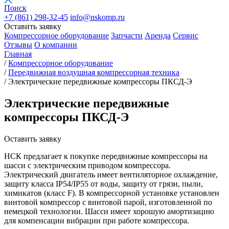
Поиск
+7 (861)
298-32-45
info@nskomp.ru
Оставить заявку
Компрессорное оборудование
Запчасти
Аренда
Сервис
Отзывы
О компании
Главная
/
Компрессорное оборудование
/
Передвижная воздушная компрессорная техника
/
Электрические передвижные компрессоры ПКСД-Э
Электрические передвижные
компрессоры ПКСД-Э
Оставить заявку
НСК предлагает к покупке передвижные компрессоры на
шасси с электрическим приводом компрессора.
Электрический двигатель имеет вентиляторное охлаждение,
защиту класса IP54/IP55 от воды, защиту от грязи, пыли,
химикатов (класс F). В компрессорной установке установлен
винтовой компрессор с винтовой парой, изготовленной по
немецкой технологии. Шасси имеет хорошую амортизацию
для компенсации вибрации при работе компрессора.