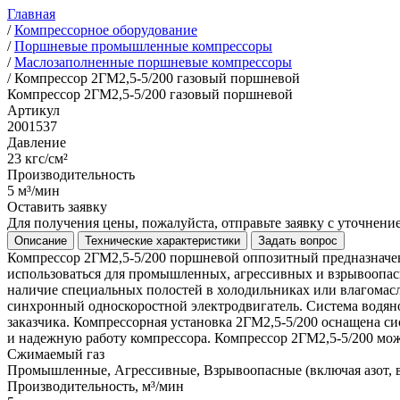
Главная
/
Компрессорное оборудование
/
Поршневые промышленные компрессоры
/
Маслозаполненные поршневые компрессоры
/
Компрессор 2ГМ2,5-5/200 газовый поршневой
Компрессор 2ГМ2,5-5/200 газовый поршневой
Артикул
2001537
Давление
23 кгс/см²
Производительность
5 м³/мин
Оставить заявку
Для получения цены, пожалуйста, отправьте заявку с уточнен
Описание
Технические характеристики
Задать вопрос
Компрессор 2ГМ2,5-5/200 поршневой оппозитный предназначен
использоваться для промышленных, агрессивных и взрывоопасны
наличие специальных полостей в холодильниках или влагомасл
синхронный односкоростной электродвигатель. Система водян
заказчика. Компрессорная установка 2ГМ2,5-5/200 оснащена с
и надежную работу компрессора. Компрессор 2ГМ2,5-5/200 мо
Сжимаемый газ
Промышленные, Агрессивные, Взрывоопасные (включая азот, во
Производительность, м³/мин