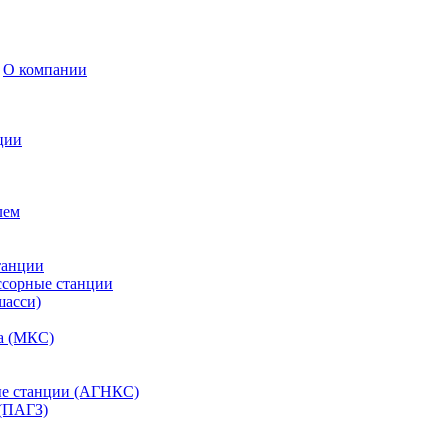
О компании
ции
лем
танции
ссорные станции
шасси)
а (МКС)
ые станции (АГНКС)
(ПАГЗ)