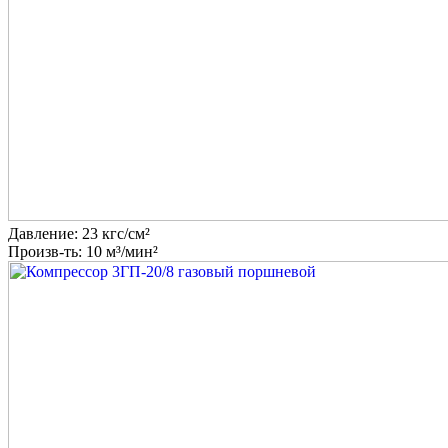
Давление: 23 кгс/см²
Произв-ть: 10 м³/мин²