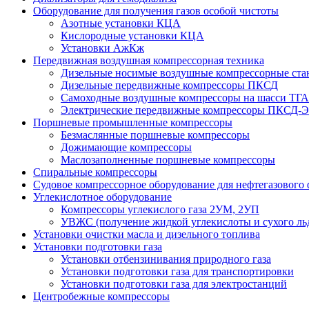
Оборудование для получения газов особой чистоты
Азотные установки КЦА
Кислородные установки КЦА
Установки АжКж
Передвижная воздушная компрессорная техника
Дизельные носимые воздушные компрессорные ст
Дизельные передвижные компрессоры ПКСД
Самоходные воздушные компрессоры на шасси ТГА
Электрические передвижные компрессоры ПКСД-Э
Поршневые промышленные компрессоры
Безмаслянные поршневые компрессоры
Дожимающие компрессоры
Маслозаполненные поршневые компрессоры
Спиральные компрессоры
Судовое компрессорное оборудование для нефтегазового 
Углекислотное оборудование
Компрессоры углекислого газа 2УМ, 2УП
УВЖС (получение жидкой углекислоты и сухого ль
Установки очистки масла и дизельного топлива
Установки подготовки газа
Установки отбензинивания природного газа
Установки подготовки газа для транспортировки
Установки подготовки газа для электростанций
Центробежные компрессоры