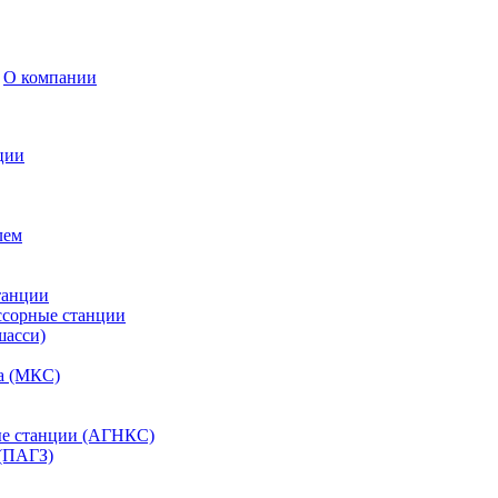
О компании
ции
лем
танции
ссорные станции
шасси)
а (МКС)
ые станции (АГНКС)
(ПАГЗ)