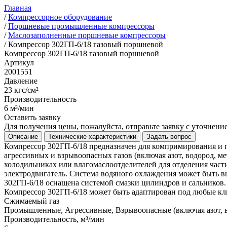
Главная
/
Компрессорное оборудование
/
Поршневые промышленные компрессоры
/
Маслозаполненные поршневые компрессоры
/
Компрессор 302ГП-6/18 газовый поршневой
Компрессор 302ГП-6/18 газовый поршневой
Артикул
2001551
Давление
23 кгс/см²
Производительность
6 м³/мин
Оставить заявку
Для получения цены, пожалуйста, отправьте заявку с уточнен
Описание
Технические характеристики
Задать вопрос
Компрессор 302ГП-6/18 предназначен для компримирования и 
агрессивных и взрывоопасных газов (включая азот, водород, м
холодильниках или влагомаслоотделителей для отделения час
электродвигатель. Система водяного охлаждения может быть в
302ГП-6/18 оснащена системой смазки цилиндров и сальников.
Компрессор 302ГП-6/18 может быть адаптирован под любые кл
Сжимаемый газ
Промышленные, Агрессивные, Взрывоопасные (включая азот, во
Производительность, м³/мин