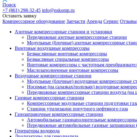
Поиск
+7 (861)
298-32-45
info@nskomp.ru
Оставить заявку
Компрессорное оборудование
Запчасти
Аренда
Сервис
Отзывы
Азотные компрессорные станции и установки
Передвижные азотные компрессорные станции
Модульные (блочные) азотные компрессорные стан
Винтовые воздушные компрессоры
Безмаслянные винтовые компрессоры
Безмасляные спиральные компрессоры
Винтовые компрессоры с частотным преобразовате
Маслозаполненные винтовые компрессоры
Воздушные компрессорные станции
Модульные (блочные) воздушные компрессорные с
Носимые (на салазках/полозьях) воздушные компре
Передвижные компрессорные станции воздуха (на 
Газовые компрессорные станции
Компрессорные модульные станции подготовки газ
Станции утилизации попутного нефтяного газа
Газозаправочные компрессорные станции
Автомобильные газонаполнительные компрессорн
Передвижные автомобильные газовые заправщики 
Генераторы водорода
Диализаторы для гемодиализа