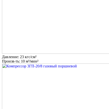
Давление: 23 кгс/см²
Произв-ть: 10 м³/мин²