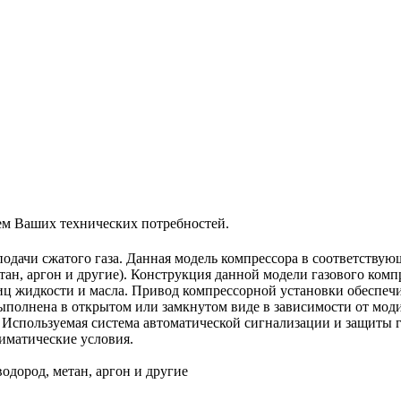
ием Ваших технических потребностей.
подачи сжатого газа. Данная модель компрессора в соответств
етан, аргон и другие). Конструкция данной модели газового ком
тиц жидкости и масла. Привод компрессорной установки обеспе
ыполнена в открытом или замкнутом виде в зависимости от мод
 Используемая система автоматической сигнализации и защиты 
иматические условия.
дород, метан, аргон и другие