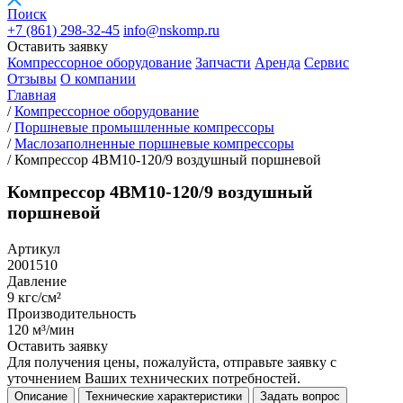
Поиск
+7 (861)
298-32-45
info@nskomp.ru
Оставить заявку
Компрессорное оборудование
Запчасти
Аренда
Сервис
Отзывы
О компании
Главная
/
Компрессорное оборудование
/
Поршневые промышленные компрессоры
/
Маслозаполненные поршневые компрессоры
/
Компрессор 4ВМ10-120/9 воздушный поршневой
Компрессор 4ВМ10-120/9 воздушный
поршневой
Артикул
2001510
Давление
9 кгс/см²
Производительность
120 м³/мин
Оставить заявку
Для получения цены, пожалуйста, отправьте заявку с
уточнением Ваших технических потребностей.
Описание
Технические характеристики
Задать вопрос