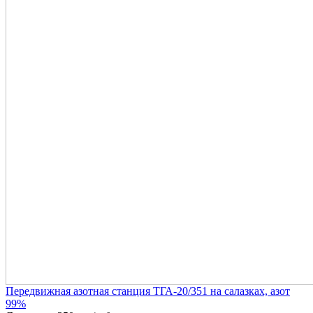
Передвижная азотная станция ТГА-20/351 на салазках, азот
99%