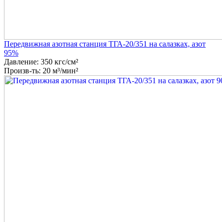
Передвижная азотная станция ТГА-20/351 на салазках, азот
95%
Давление: 350 кгс/см²
Произв-ть: 20 м³/мин²