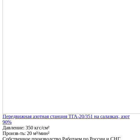
Передвижная азотная станция ТГА-20/351 на салазках, азот
90%
Давление: 350 кгс/см²
Произв-ть: 20 м³/мин²
Собственное производство
Работаем по России и СНГ