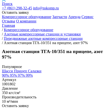
Поиск
+7 (861)
298-32-45
info@nskomp.ru
Оставить заявку
Компрессорное оборудование
Запчасти
Аренда
Сервис
Отзывы
О компании
Главная
/
Компрессорное оборудование
/
Азотные компрессорные станции и установки
/
Передвижные азотные компрессорные станции
/
Азотная станция ТГА-10/351 на прицепе, азот 97%
Азотная станция ТГА-10/351 на прицепе, азот
97%
Популярное
Шасси
Прицеп
Салазки
90%
95%
97%
99%
Артикул
1001802
Давление
350 кгс/см²
Производительность
10 м³/мин
Оставить заявку