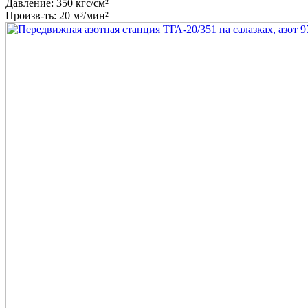
Давление: 350 кгс/см²
Произв-ть: 20 м³/мин²