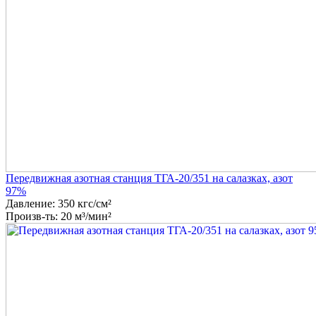
Передвижная азотная станция ТГА-20/351 на салазках, азот
97%
Давление: 350 кгс/см²
Произв-ть: 20 м³/мин²