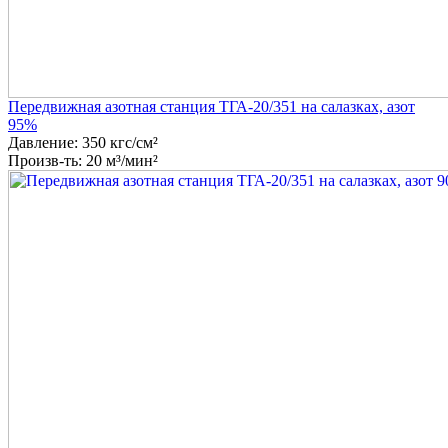
Передвижная азотная станция ТГА-20/351 на салазках, азот
95%
Давление: 350 кгс/см²
Произв-ть: 20 м³/мин²