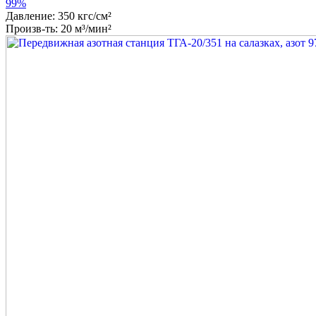
99%
Давление: 350 кгс/см²
Произв-ть: 20 м³/мин²