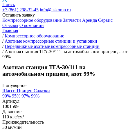
Поиск
+7 (861)
298-32-45
info@nskomp.ru
Оставить заявку
Компрессорное оборудование
Запчасти
Аренда
Сервис
Отзывы
О компании
Главная
/
Компрессорное оборудование
/
Азотные компрессорные станции и установки
/
Передвижные азотные компрессорные станции
/
Азотная станция ТГА-30/111 на автомобильном прицепе, азот
99%
Азотная станция ТГА-30/111 на
автомобильном прицепе, азот 99%
Популярное
Шасси
Прицеп
Салазки
90%
95%
97%
99%
Артикул
1001599
Давление
110 кгс/см²
Производительность
30 м³/мин