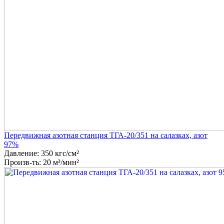
Передвижная азотная станция ТГА-20/351 на салазках, азот
97%
Давление: 350 кгс/см²
Произв-ть: 20 м³/мин²