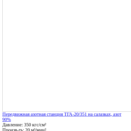
Передвижная азотная станция ТГА-20/351 на салазках, азот
90%
Давление: 350 кгс/см²
Произв-ть: 20 м³/мин²