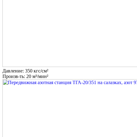
Давление: 350 кгс/см²
Произв-ть: 20 м³/мин²