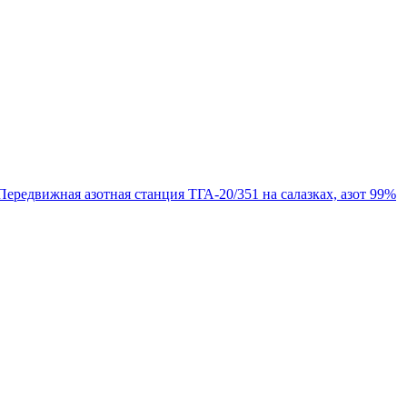
Передвижная азотная станция ТГА-20/351 на салазках, азот 99%