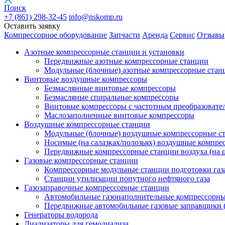
Поиск
+7 (861)
298-32-45
info@nskomp.ru
Оставить заявку
Компрессорное оборудование
Запчасти
Аренда
Сервис
Отзывы
Азотные компрессорные станции и установки
Передвижные азотные компрессорные станции
Модульные (блочные) азотные компрессорные стан
Винтовые воздушные компрессоры
Безмаслянные винтовые компрессоры
Безмасляные спиральные компрессоры
Винтовые компрессоры с частотным преобразовате
Маслозаполненные винтовые компрессоры
Воздушные компрессорные станции
Модульные (блочные) воздушные компрессорные с
Носимые (на салазках/полозьях) воздушные компре
Передвижные компрессорные станции воздуха (на 
Газовые компрессорные станции
Компрессорные модульные станции подготовки газ
Станции утилизации попутного нефтяного газа
Газозаправочные компрессорные станции
Автомобильные газонаполнительные компрессорн
Передвижные автомобильные газовые заправщики 
Генераторы водорода
Диализаторы для гемодиализа