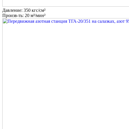
Давление: 350 кгс/см²
Произв-ть: 20 м³/мин²