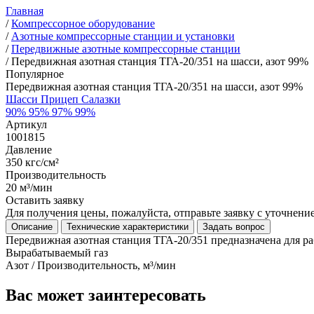
Главная
/
Компрессорное оборудование
/
Азотные компрессорные станции и установки
/
Передвижные азотные компрессорные станции
/
Передвижная азотная станция ТГА-20/351 на шасси, азот 99%
Популярное
Передвижная азотная станция ТГА-20/351 на шасси, азот 99%
Шасси
Прицеп
Салазки
90%
95%
97%
99%
Артикул
1001815
Давление
350 кгс/см²
Производительность
20 м³/мин
Оставить заявку
Для получения цены, пожалуйста, отправьте заявку с уточнен
Описание
Технические характеристики
Задать вопрос
Передвижная азотная станция ТГА-20/351 предназначена для ра
Вырабатываемый газ
Азот / Производительность, м³/мин
Вас может заинтересовать