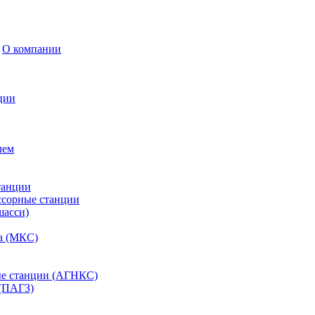
О компании
ции
лем
танции
ссорные станции
шасси)
а (МКС)
ые станции (АГНКС)
(ПАГЗ)