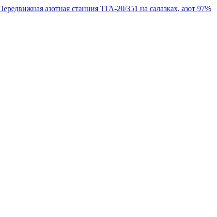
Передвижная азотная станция ТГА-20/351 на салазках, азот 97%