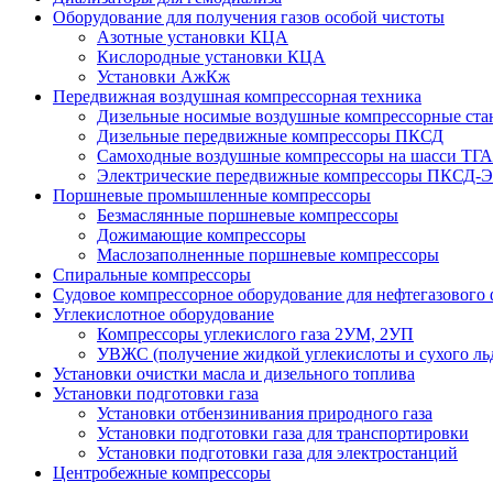
Оборудование для получения газов особой чистоты
Азотные установки КЦА
Кислородные установки КЦА
Установки АжКж
Передвижная воздушная компрессорная техника
Дизельные носимые воздушные компрессорные ст
Дизельные передвижные компрессоры ПКСД
Самоходные воздушные компрессоры на шасси ТГА
Электрические передвижные компрессоры ПКСД-Э
Поршневые промышленные компрессоры
Безмаслянные поршневые компрессоры
Дожимающие компрессоры
Маслозаполненные поршневые компрессоры
Спиральные компрессоры
Судовое компрессорное оборудование для нефтегазового 
Углекислотное оборудование
Компрессоры углекислого газа 2УМ, 2УП
УВЖС (получение жидкой углекислоты и сухого ль
Установки очистки масла и дизельного топлива
Установки подготовки газа
Установки отбензинивания природного газа
Установки подготовки газа для транспортировки
Установки подготовки газа для электростанций
Центробежные компрессоры