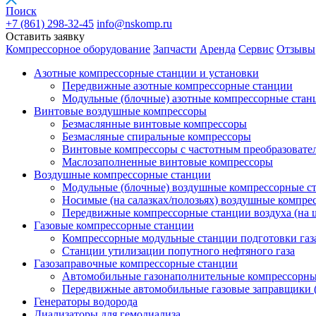
Поиск
+7 (861)
298-32-45
info@nskomp.ru
Оставить заявку
Компрессорное оборудование
Запчасти
Аренда
Сервис
Отзывы
Азотные компрессорные станции и установки
Передвижные азотные компрессорные станции
Модульные (блочные) азотные компрессорные стан
Винтовые воздушные компрессоры
Безмаслянные винтовые компрессоры
Безмасляные спиральные компрессоры
Винтовые компрессоры с частотным преобразовате
Маслозаполненные винтовые компрессоры
Воздушные компрессорные станции
Модульные (блочные) воздушные компрессорные с
Носимые (на салазках/полозьях) воздушные компре
Передвижные компрессорные станции воздуха (на 
Газовые компрессорные станции
Компрессорные модульные станции подготовки газ
Станции утилизации попутного нефтяного газа
Газозаправочные компрессорные станции
Автомобильные газонаполнительные компрессорн
Передвижные автомобильные газовые заправщики 
Генераторы водорода
Диализаторы для гемодиализа