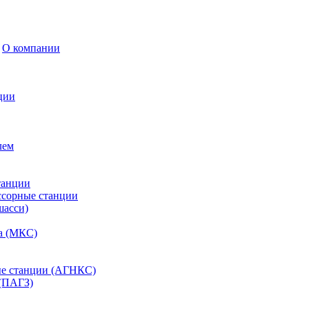
О компании
ции
лем
танции
ссорные станции
шасси)
а (МКС)
ые станции (АГНКС)
(ПАГЗ)