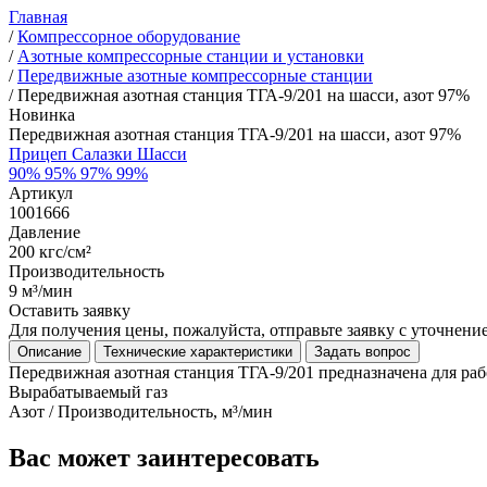
Главная
/
Компрессорное оборудование
/
Азотные компрессорные станции и установки
/
Передвижные азотные компрессорные станции
/
Передвижная азотная станция ТГА-9/201 на шасси, азот 97%
Новинка
Передвижная азотная станция ТГА-9/201 на шасси, азот 97%
Прицеп
Салазки
Шасси
90%
95%
97%
99%
Артикул
1001666
Давление
200 кгс/см²
Производительность
9 м³/мин
Оставить заявку
Для получения цены, пожалуйста, отправьте заявку с уточнен
Описание
Технические характеристики
Задать вопрос
Передвижная азотная станция ТГА-9/201 предназначена для раб
Вырабатываемый газ
Азот / Производительность, м³/мин
Вас может заинтересовать