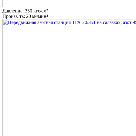
Давление: 350 кгс/см²
Произв-ть: 20 м³/мин²