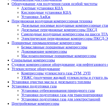
Оборудование для получения газов особой чистоты
Азотные установки КЦА
Кислородные установки КЦА
Установки АжКж
Передвижная воздушная компрессорная техника
Дизельные носимые воздушные компрессорные ст
Дизельные передвижные компрессоры ПКСД
Самоходные воздушные компрессоры на шасси ТГА
Электрические передвижные компрессоры ПКСД-Э
Поршневые промышленные компрессоры
Безмаслянные поршневые компрессоры
Дожимающие компрессоры
Маслозаполненные поршневые компрессоры
Спиральные компрессоры
Судовое компрессорное оборудование для нефтегазового 
Углекислотное оборудование
Компрессоры углекислого газа 2УМ, 2УП
УВЖС (получение жидкой углекислоты и сухого ль
Установки очистки масла и дизельного топлива
Установки подготовки газа
Установки отбензинивания природного газа
Установки подготовки газа для транспортировки
Установки подготовки газа для электростанций
Центробежные компрессоры