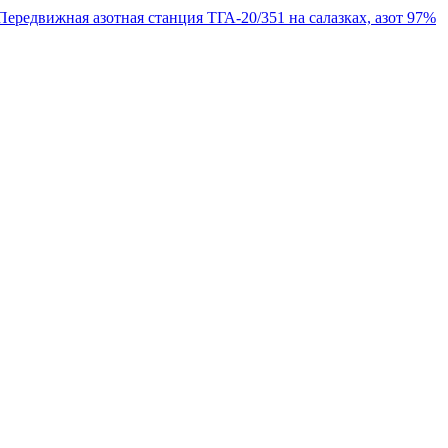
Передвижная азотная станция ТГА-20/351 на салазках, азот 97%