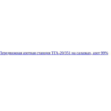
Передвижная азотная станция ТГА-20/351 на салазках, азот 99%