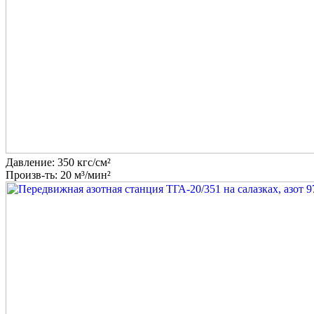
Давление: 350 кгс/см²
Произв-ть: 20 м³/мин²